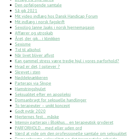
Den opfølgende samtale
Så gik 2021
Mit video indlæg hos Dansk Handicap Forum
Mit indlæg i norsk fagskrift
Sexolog Janne Jaaks i norsk hjernemagasin
Affærer og utroskab
Året, der gik… i klinikken
Sexisme
Tid til alkohol
Når livet bliver aflyst
Kan gammel stress være tredje hjul i vores parforhold?
Hvad er det, I oplever ?
Skrevet i sten
Nøddeknækkeren
Parterapi via Skype
Hamstringshjulet
Seksualitet efter en apopleksi
Domsanbragt for seksuelle handlinger
To terapeuter – unikt koncept
Godt nytår 2020
Hjerternes fest… måske
Intensiv parterapi i Blokhus… en terapeutisk gryderet
PARFORHOLD… med eller uden ord
Værd at vide om den professionelle samtale om seksualitet
Domsanbragte, seksualitet og det terapeutiske arbejde