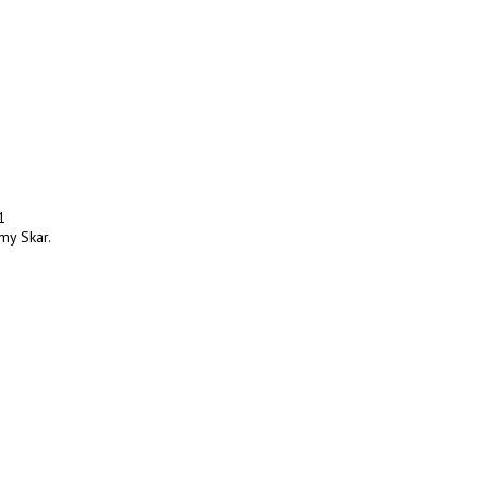
1
my Skar.