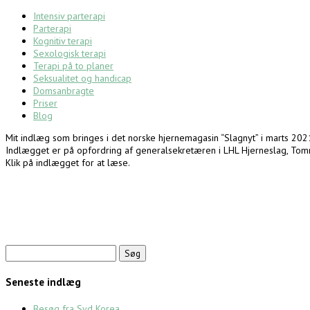
Intensiv parterapi
Parterapi
Kognitiv terapi
Sexologisk terapi
Terapi på to planer
Seksualitet og handicap
Domsanbragte
Priser
Blog
Mit indlæg som bringes i det norske hjernemagasin “Slagnyt” i marts 202
Indlægget er på opfordring af generalsekretæren i LHL Hjerneslag, Tom
Klik på indlægget for at læse.
Søg
efter:
Seneste indlæg
Besøg fra Syd Korea