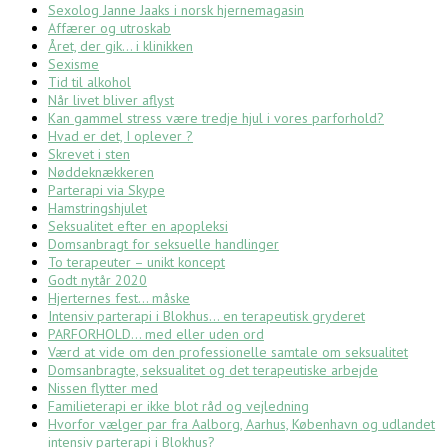
Sexolog Janne Jaaks i norsk hjernemagasin
Affærer og utroskab
Året, der gik… i klinikken
Sexisme
Tid til alkohol
Når livet bliver aflyst
Kan gammel stress være tredje hjul i vores parforhold?
Hvad er det, I oplever ?
Skrevet i sten
Nøddeknækkeren
Parterapi via Skype
Hamstringshjulet
Seksualitet efter en apopleksi
Domsanbragt for seksuelle handlinger
To terapeuter – unikt koncept
Godt nytår 2020
Hjerternes fest… måske
Intensiv parterapi i Blokhus… en terapeutisk gryderet
PARFORHOLD… med eller uden ord
Værd at vide om den professionelle samtale om seksualitet
Domsanbragte, seksualitet og det terapeutiske arbejde
Nissen flytter med
Familieterapi er ikke blot råd og vejledning
Hvorfor vælger par fra Aalborg, Aarhus, København og udlandet
intensiv parterapi i Blokhus?