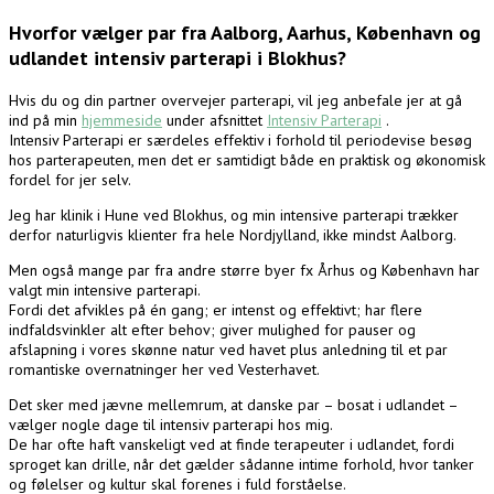
Hvorfor vælger par fra Aalborg, Aarhus, København og
udlandet intensiv parterapi i Blokhus?
Hvis du og din partner overvejer parterapi, vil jeg anbefale jer at gå
ind på min
hjemmeside
under afsnittet
Intensiv Parterapi
.
Intensiv Parterapi er særdeles effektiv i forhold til periodevise besøg
hos parterapeuten, men det er samtidigt både en praktisk og økonomisk
fordel for jer selv.
Jeg har klinik i Hune ved Blokhus, og min intensive parterapi trækker
derfor naturligvis klienter fra hele Nordjylland, ikke mindst Aalborg.
Men også mange par fra andre større byer fx Århus og København har
valgt min intensive parterapi.
Fordi det afvikles på én gang; er intenst og effektivt; har flere
indfaldsvinkler alt efter behov; giver mulighed for pauser og
afslapning i vores skønne natur ved havet plus anledning til et par
romantiske overnatninger her ved Vesterhavet.
Det sker med jævne mellemrum, at danske par – bosat i udlandet –
vælger nogle dage til intensiv parterapi hos mig.
De har ofte haft vanskeligt ved at finde terapeuter i udlandet, fordi
sproget kan drille, når det gælder sådanne intime forhold, hvor tanker
og følelser og kultur skal forenes i fuld forståelse.