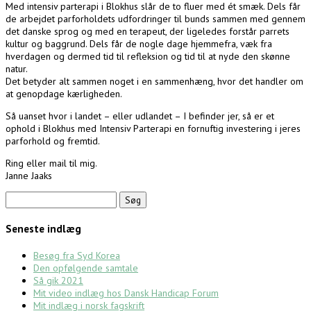
Med intensiv parterapi i Blokhus slår de to fluer med ét smæk. Dels får
de arbejdet parforholdets udfordringer til bunds sammen med gennem
det danske sprog og med en terapeut, der ligeledes forstår parrets
kultur og baggrund. Dels får de nogle dage hjemmefra, væk fra
hverdagen og dermed tid til refleksion og tid til at nyde den skønne
natur.
Det betyder alt sammen noget i en sammenhæng, hvor det handler om
at genopdage kærligheden.
Så uanset hvor i landet – eller udlandet – I befinder jer, så er et
ophold i Blokhus med Intensiv Parterapi en fornuftig investering i jeres
parforhold og fremtid.
Ring eller mail til mig.
Janne Jaaks
Søg
efter:
Seneste indlæg
Besøg fra Syd Korea
Den opfølgende samtale
Så gik 2021
Mit video indlæg hos Dansk Handicap Forum
Mit indlæg i norsk fagskrift