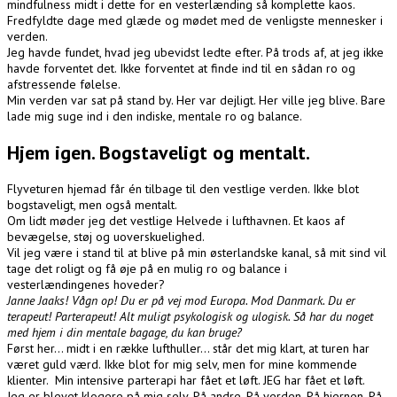
mindfulness midt i dette for en vesterlænding så komplette kaos.
Fredfyldte dage med glæde og mødet med de venligste mennesker i
verden.
Jeg havde fundet, hvad jeg ubevidst ledte efter. På trods af, at jeg ikke
havde forventet det. Ikke forventet at finde ind til en sådan ro og
afstressende følelse.
Min verden var sat på stand by. Her var dejligt. Her ville jeg blive. Bare
lade mig suge ind i den indiske, mentale ro og balance.
Hjem igen. Bogstaveligt og mentalt.
Flyveturen hjemad får én tilbage til den vestlige verden. Ikke blot
bogstaveligt, men også mentalt.
Om lidt møder jeg det vestlige Helvede i lufthavnen. Et kaos af
bevægelse, støj og uoverskuelighed.
Vil jeg være i stand til at blive på min østerlandske kanal, så mit sind vil
tage det roligt og få øje på en mulig ro og balance i
vesterlændingenes hoveder?
Janne Jaaks! Vågn op! Du er på vej mod Europa. Mod Danmark. Du er
terapeut! Parterapeut! Alt muligt psykologisk og ulogisk. Så har du noget
med hjem i din mentale bagage, du kan bruge?
Først her… midt i en række lufthuller… står det mig klart, at turen har
været guld værd. Ikke blot for mig selv, men for mine kommende
klienter. Min intensive parterapi har fået et løft. JEG har fået et løft.
Jeg er blevet klogere på mig selv. På andre. På verden. På hjernen. På