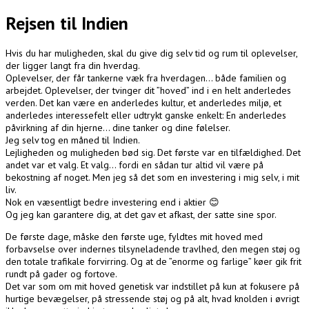
Rejsen til Indien
Hvis du har muligheden, skal du give dig selv tid og rum til oplevelser,
der ligger langt fra din hverdag.
Oplevelser, der får tankerne væk fra hverdagen… både familien og
arbejdet. Oplevelser, der tvinger dit ”hoved” ind i en helt anderledes
verden. Det kan være en anderledes kultur, et anderledes miljø, et
anderledes interessefelt eller udtrykt ganske enkelt: En anderledes
påvirkning af din hjerne… dine tanker og dine følelser.
Jeg selv tog en måned til Indien.
Lejligheden og muligheden bød sig. Det første var en tilfældighed. Det
andet var et valg. Et valg… fordi en sådan tur altid vil være på
bekostning af noget. Men jeg så det som en investering i mig selv, i mit
liv.
Nok en væsentligt bedre investering end i aktier 😊
Og jeg kan garantere dig, at det gav et afkast, der satte sine spor.
De første dage, måske den første uge, fyldtes mit hoved med
forbavselse over indernes tilsyneladende travlhed, den megen støj og
den totale trafikale forvirring. Og at de ”enorme og farlige” køer gik frit
rundt på gader og fortove.
Det var som om mit hoved genetisk var indstillet på kun at fokusere på
hurtige bevægelser, på stressende støj og på alt, hvad knolden i øvrigt