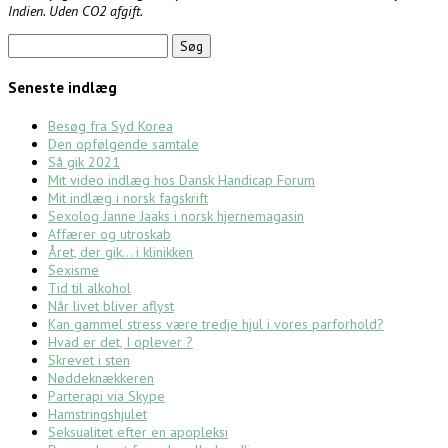
Indien. Uden CO2 afgift.
Søg
efter:
Seneste indlæg
Besøg fra Syd Korea
Den opfølgende samtale
Så gik 2021
Mit video indlæg hos Dansk Handicap Forum
Mit indlæg i norsk fagskrift
Sexolog Janne Jaaks i norsk hjernemagasin
Affærer og utroskab
Året, der gik… i klinikken
Sexisme
Tid til alkohol
Når livet bliver aflyst
Kan gammel stress være tredje hjul i vores parforhold?
Hvad er det, I oplever ?
Skrevet i sten
Nøddeknækkeren
Parterapi via Skype
Hamstringshjulet
Seksualitet efter en apopleksi