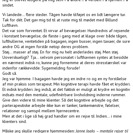
sindet.
Vi landede… flere steder. Tågen havde tilføjet os en lidt længere tur.
Tak for dét. Det gav mig tid til at ruste mig til mødet med Billund
Lufthavn.
Det var som forventet. Et virvar af bevægelser. Hundredvis af rejsende
i konstant bevægelse, de fleste i gang med at klage over både tågen,
lufthullerne, ventetiden på bagagen, ingen busser, ingen taxaer, de sure
andre OG at ingen forstår netop deres problem.
Støj… masser af støj. En for mig nu helt anderledes støj. Men støj.
Uoverskueligt? Tja… selvom personalet i lufthavnen syntes at besidde
en nærmest indisk ro, kunne jeg fornemme at deres stresstærskel var
indenfor rækkevidde. Sygemelding forude!
Godt så.
Jeg var hjemme. I bagagen havde jeg en indre ro og en ny forståelse
af min praksis som terapeut. Min kognitive terapi havde fået et krydderi.
Et indisk krydderi. Jeg indså, at det faktisk er muligt at krydre en kognitiv
indsats med den mentale, udefinérbare livsholdning inderne rummer.
Give den videre til mine klienter. Så det kognitive arbejde og det
parterapeutiske arbejde ikke kun er tanker, tankemønstre, følelser,
relationer og samspil mellem hjernecentre.
Men at det i lige så høj grad handler om en rejse til Indien… i mine
klienters sind.
Måske jeg skulle redigere hjemmesiden:
Janne Jaaks – mentale rejser til