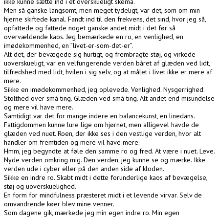
ikke kunne sætte ind i et overskueligt skema.
Men så ganske langsomt, men meget tydeligt, var det, som om min
hjerne skiftede kanal. Fandt ind til den frekvens, det sind, hvor jeg så,
opfattede og fattede noget ganske andet midt i det før så
overvældende kaos. Jeg bemærkede en ro, en venlighed, en
imødekommenhed, en ”livet-er-som-det-er”.
Alt det, der bevægede sig hurtigt, og frembragte støj, og virkede
uoverskueligt, var en velfungerende verden båret af glæden ved lidt,
tilfredshed med lidt, hvilen i sig selv, og at målet i livet ikke er mere af
mere.
Sikke en imødekommenhed, jeg oplevede. Venlighed. Nysgerrighed.
Stolthed over små ting. Glæden ved små ting. Alt andet end misundelse
og mere vil have mere.
Samtidigt var det for mange indere en balancekunst, en linedans.
Fattigdommen kunne lure lige om hjørnet, men alligevel havde de
glæden ved nuet. Roen, der ikke ses i den vestlige verden, hvor alt
handler om fremtiden og mere vil have mere.
Hmm, jeg begyndte at føle den samme ro og fred. At være i nuet. Leve.
Nyde verden omkring mig. Den verden, jeg kunne se og mærke. Ikke
verden ude i cyber eller på den anden side af kloden.
Sikke en indre ro. Skabt midt i dette forunderlige kaos af bevægelse,
støj og uoverskuelighed.
En form for mindfulness præsteret midt i et levende virvar. Selv de
omvandrende køer blev mine venner.
Som dagene gik, mærkede jeg min egen indre ro. Min egen