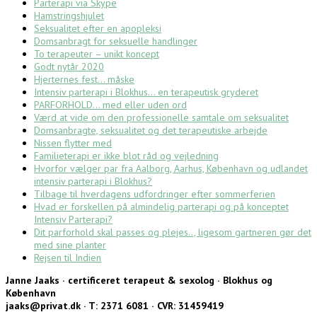
Parterapi via Skype
Hamstringshjulet
Seksualitet efter en apopleksi
Domsanbragt for seksuelle handlinger
To terapeuter – unikt koncept
Godt nytår 2020
Hjerternes fest… måske
Intensiv parterapi i Blokhus… en terapeutisk gryderet
PARFORHOLD… med eller uden ord
Værd at vide om den professionelle samtale om seksualitet
Domsanbragte, seksualitet og det terapeutiske arbejde
Nissen flytter med
Familieterapi er ikke blot råd og vejledning
Hvorfor vælger par fra Aalborg, Aarhus, København og udlandet
intensiv parterapi i Blokhus?
Tilbage til hverdagens udfordringer efter sommerferien
Hvad er forskellen på almindelig parterapi og på konceptet
Intensiv Parterapi?
Dit parforhold skal passes og plejes.., ligesom gartneren gør det
med sine planter
Rejsen til Indien
Janne Jaaks · certificeret terapeut & sexolog · Blokhus og
København
jaaks@privat.dk · T: 2371 6081 · CVR: 31459419