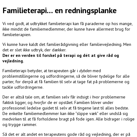
Familieterapi… en redningsplanke
Vi ved godt, at udtrykket familieterapi kan få paraderne op hos mange,
ikke mindst de familiemedlemmer, der kunne have allermest brug for
familieterapien.
Vi kunne have kaldt det familierådgivning eller familievejledning. Men
det er slet ikke udtryk, der dækker.
Der er en verden til forskel på terapi og dét at give råd og
vejledning.
Familieterapi betyder, at terapeuten går i
dybden
med
problemstillingerne og udfordringerne, så de bliver tydelige for alle
parter, for derpå at få familien til selv at tage fat på problemerne og
tackle udfordringerne.
Der er altså tale om, at familien selv får indsigt i
hvor
problemerne
faktisk ligger, og
hvorfor
de er opstået. Familien bliver under
professionel ledelse guidet til selv at få tingene løst til alles bedste.
De enkelte familiemedlemmer kan ikke ”slippe væk” eller undslå sig
medvirken til at få forholdene bragt på fode igen. Alle bidrager i rolige
og trygge rammer.
Så det er alt andet en terapeutens gode råd og vejledning, der er på