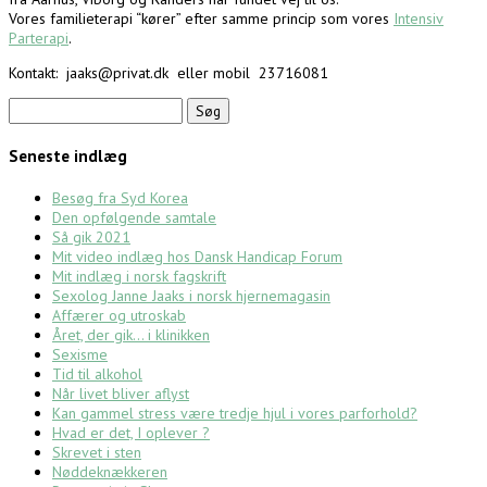
Vores familieterapi “kører” efter samme princip som vores
Intensiv
Parterapi
.
Kontakt: jaaks@privat.dk eller mobil 23716081
Søg
efter:
Seneste indlæg
Besøg fra Syd Korea
Den opfølgende samtale
Så gik 2021
Mit video indlæg hos Dansk Handicap Forum
Mit indlæg i norsk fagskrift
Sexolog Janne Jaaks i norsk hjernemagasin
Affærer og utroskab
Året, der gik… i klinikken
Sexisme
Tid til alkohol
Når livet bliver aflyst
Kan gammel stress være tredje hjul i vores parforhold?
Hvad er det, I oplever ?
Skrevet i sten
Nøddeknækkeren