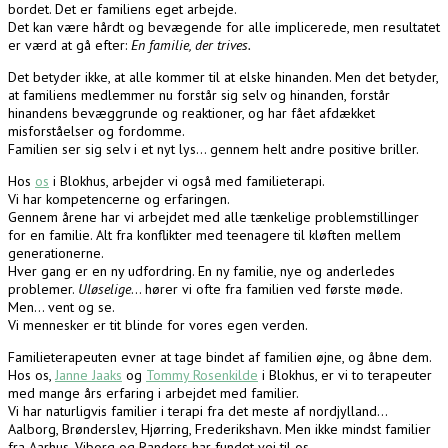
bordet. Det er familiens eget arbejde.
Det kan være hårdt og bevægende for alle implicerede, men resultatet
er værd at gå efter:
En familie, der trives.
Det betyder ikke, at alle kommer til at elske hinanden. Men det betyder,
at familiens medlemmer nu forstår sig selv og hinanden, forstår
hinandens bevæggrunde og reaktioner, og har fået afdækket
misforståelser og fordomme.
Familien ser sig selv i et nyt lys… gennem helt andre positive briller.
Hos
os
i Blokhus, arbejder vi også med familieterapi.
Vi har kompetencerne og erfaringen.
Gennem årene har vi arbejdet med alle tænkelige problemstillinger
for en familie. Alt fra konflikter med teenagere til kløften mellem
generationerne.
Hver gang er en ny udfordring. En ny familie, nye og anderledes
problemer.
Uløselige
… hører vi ofte fra familien ved første møde.
Men… vent og se.
Vi mennesker er tit blinde for vores egen verden.
Familieterapeuten evner at tage bindet af familien øjne, og åbne dem.
Hos os,
Janne Jaaks
og
Tommy Rosenkilde
i Blokhus, er vi to terapeuter
med mange års erfaring i arbejdet med familier.
Vi har naturligvis familier i terapi fra det meste af nordjylland…
Aalborg, Brønderslev, Hjørring, Frederikshavn. Men ikke mindst familier
fra Aarhus, Viborg og Randers har fundet vej til os.